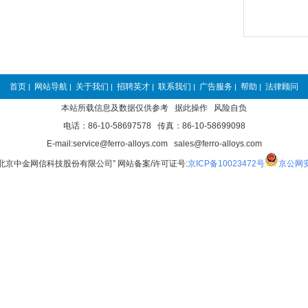
首页
网站导航
关于我们
招聘英才
联系我们
广告服务
帮助
法律顾问
|
|
|
|
|
|
|
本站所载信息及数据仅供参考 据此操作 风险自负
电话：86-10-58697578 传真：86-10-58699098
E-mail:service@ferro-alloys.com sales@ferro-alloys.com
“北京中金网信科技股份有限公司” 网站备案/许可证号:
京ICP备10023472号
京公网安备