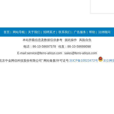
首页
网站导航
关于我们
招聘英才
联系我们
广告服务
帮助
法律顾问
|
|
|
|
|
|
|
本站所载信息及数据仅供参考 据此操作 风险自负
电话：86-10-58697578 传真：86-10-58699098
E-mail:service@ferro-alloys.com sales@ferro-alloys.com
“北京中金网信科技股份有限公司” 网站备案/许可证号:
京ICP备10023472号
京公网安备