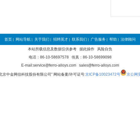
首页
网站导航
关于我们
招聘英才
联系我们
广告服务
帮助
法律顾问
|
|
|
|
|
|
|
本站所载信息及数据仅供参考 据此操作 风险自负
电话：86-10-58697578 传真：86-10-58699098
E-mail:service@ferro-alloys.com sales@ferro-alloys.com
“北京中金网信科技股份有限公司” 网站备案/许可证号:
京ICP备10023472号
京公网安备