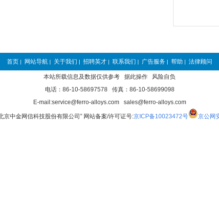
首页
网站导航
关于我们
招聘英才
联系我们
广告服务
帮助
法律顾问
|
|
|
|
|
|
|
本站所载信息及数据仅供参考 据此操作 风险自负
电话：86-10-58697578 传真：86-10-58699098
E-mail:service@ferro-alloys.com sales@ferro-alloys.com
“北京中金网信科技股份有限公司” 网站备案/许可证号:
京ICP备10023472号
京公网安备