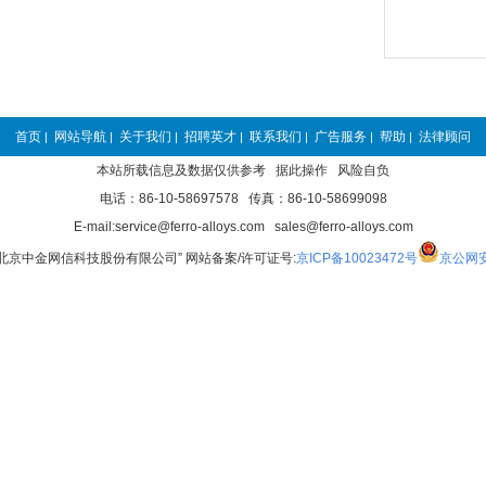
首页
网站导航
关于我们
招聘英才
联系我们
广告服务
帮助
法律顾问
|
|
|
|
|
|
|
本站所载信息及数据仅供参考 据此操作 风险自负
电话：86-10-58697578 传真：86-10-58699098
E-mail:service@ferro-alloys.com sales@ferro-alloys.com
“北京中金网信科技股份有限公司” 网站备案/许可证号:
京ICP备10023472号
京公网安备