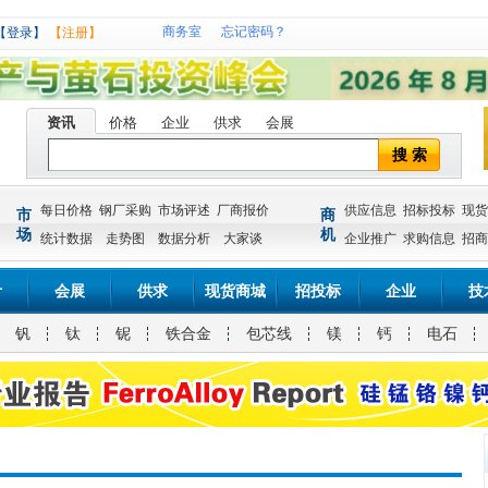
商务室
忘记密码？
【登录】
【注册】
资讯
价格
企业
供求
会展
搜 索
每日价格
钢厂采购
市场评述
厂商报价
供应信息
招标投标
现货
市
商
场
机
统计数据
走势图
数据分析
大家谈
企业推广
求购信息
招商
计
会展
供求
现货商城
招投标
企业
技
钒
钛
铌
铁合金
包芯线
镁
钙
电石