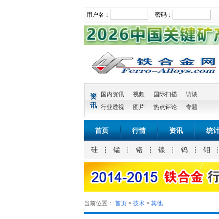
用户名：
密码：
国内资讯
视频
国际扫描
访谈
资
讯
行业透视
图片
热点评论
专题
首页
行情
资讯
统
硅
锰
铬
镍
钨
钼
当前位置：
首页
>
技术
>
其他