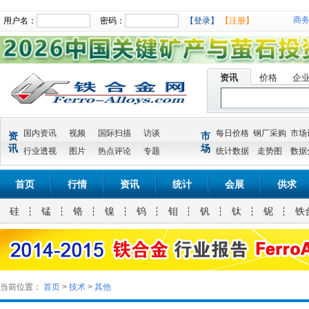
商
用户名：
密码：
【登录】
【注册】
资讯
价格
企
国内资讯
视频
国际扫描
访谈
每日价格
钢厂采购
市场
资
市
讯
场
行业透视
图片
热点评论
专题
统计数据
走势图
数据
首页
行情
资讯
统计
会展
供求
硅
锰
铬
镍
钨
钼
钒
钛
铌
铁
当前位置：
首页
>
技术
>
其他