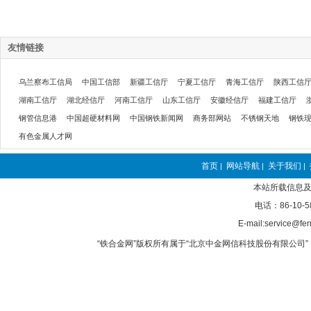
友情链接
乌兰察布工信局
中国工信部
新疆工信厅
宁夏工信厅
青海工信厅
陕西工信
湖南工信厅
湖北经信厅
河南工信厅
山东工信厅
安徽经信厅
福建工信厅
钢管信息港
中国超硬材料网
中国钢铁新闻网
商务部网站
不锈钢天地
钢铁
有色金属人才网
首页
网站导航
关于我们
|
|
|
本站所载信息及
电话：86-10-5
E-mail:service@fer
“铁合金网”版权所有属于“北京中金网信科技股份有限公司” 