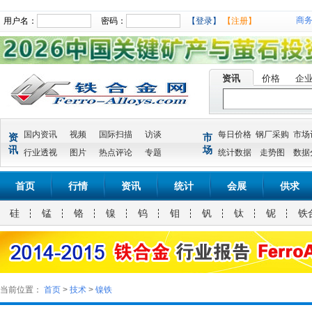
商
用户名：
密码：
【登录】
【注册】
资讯
价格
企
国内资讯
视频
国际扫描
访谈
每日价格
钢厂采购
市场
资
市
讯
场
行业透视
图片
热点评论
专题
统计数据
走势图
数据
首页
行情
资讯
统计
会展
供求
硅
锰
铬
镍
钨
钼
钒
钛
铌
铁
当前位置：
首页
>
技术
>
镍铁