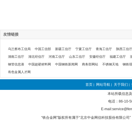
友情链接
乌兰察布工信局
中国工信部
新疆工信厅
宁夏工信厅
青海工信厅
陕西工信
湖南工信厅
湖北经信厅
河南工信厅
山东工信厅
安徽经信厅
福建工信厅
钢管信息港
中国超硬材料网
中国钢铁新闻网
商务部网站
不锈钢天地
钢铁
有色金属人才网
首页
网站导航
关于我们
|
|
|
本站所载信息及
电话：86-10-5
E-mail:service@fer
“铁合金网”版权所有属于“北京中金网信科技股份有限公司” 