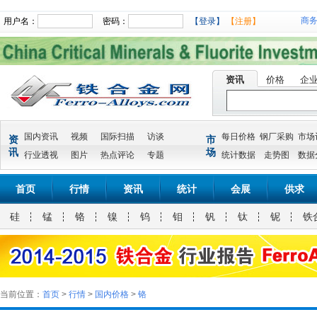
商
用户名：
密码：
【登录】
【注册】
资讯
价格
企
国内资讯
视频
国际扫描
访谈
每日价格
钢厂采购
市场
资
市
讯
场
行业透视
图片
热点评论
专题
统计数据
走势图
数据
首页
行情
资讯
统计
会展
供求
硅
锰
铬
镍
钨
钼
钒
钛
铌
铁
当前位置：
首页
>
行情
>
国内价格
>
铬