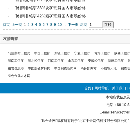
·
[
铬
]
南非铬矿38%块矿现货国内市场价格
·
[
铬
]
南非铬矿42%粉矿现货国内市场价格
首页
上一页
1
2
3
4
5
6
7
8
9
10
...
下一页
尾页
友情链接
乌兰察布工信局
中国工信部
新疆工信厅
宁夏工信厅
青海工信厅
陕西工信
湖南工信厅
湖北经信厅
河南工信厅
山东工信厅
安徽经信厅
福建工信厅
钢管信息港
中国超硬材料网
中国钢铁新闻网
商务部网站
不锈钢天地
钢铁
有色金属人才网
首页
网站导航
关于我们
|
|
|
本站所载信息及
电话：86-10-5
E-mail:service@fer
“铁合金网”版权所有属于“北京中金网信科技股份有限公司” 