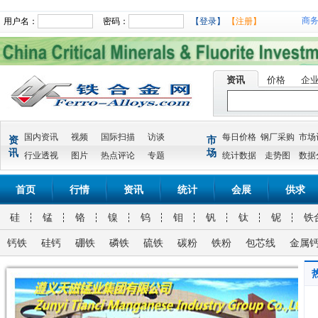
商
用户名：
密码：
【登录】
【注册】
资讯
价格
企
国内资讯
视频
国际扫描
访谈
每日价格
钢厂采购
市场
资
市
讯
场
行业透视
图片
热点评论
专题
统计数据
走势图
数据
首页
行情
资讯
统计
会展
供求
硅
锰
铬
镍
钨
钼
钒
钛
铌
铁
钙铁
硅钙
硼铁
磷铁
硫铁
碳粉
铁粉
包芯线
金属