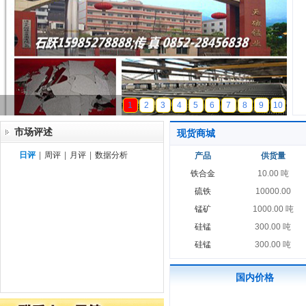
天磁锰业
1
2
3
4
5
6
7
8
9
10
市场评述
现货商城
日评
|
周评
|
月评
|
数据分析
产品
供货量
铁合金
10.00 吨
硫铁
10000.00
锰矿
1000.00 吨
硅锰
300.00 吨
硅锰
300.00 吨
国内价格