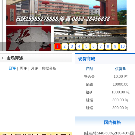
天磁锰业
1
2
3
4
5
6
7
8
9
10
市场评述
现货商城
日评
|
周评
|
月评
|
数据分析
产品
供货量
铁合金
10.00 吨
硫铁
10000.00
锰矿
1000.00 吨
硅锰
300.00 吨
硅锰
300.00 吨
国内价格
·
[
硅
]
硅锆Si40-50%,Zr30-40%国