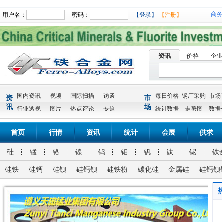
商
用户名：
密码：
【登录】
【注册】
资讯
价格
企
国内资讯
视频
国际扫描
访谈
每日价格
钢厂采购
市场
资
市
讯
场
行业透视
图片
热点评论
专题
统计数据
走势图
数据
首页
行情
资讯
统计
会展
供求
硅
锰
铬
镍
钨
钼
钒
钛
铌
铁
硅铁
硅钙
硅钡
硅钙钡
硅铁粉
碳化硅
金属硅
硅钙钡