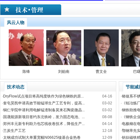
风云人物
郑玉春
戚向东
李强
史国
技术动态
节能减
·
DryFlow试点项目将高纯度铁作为绿色钢铁的原...
04-16
·
铬镍系不锈
·
奎屯昊凯申请高效节能锰球生产工艺专利，提高...
03-02
·
《钼冶炼厂工
·
铜仁学院申请利用电解锰渣制备莫来石陶瓷微晶...
03-02
·
钢铁助推
·
国晟能源新项目签约东北铁岭，发力固态电池、...
08-08
·
《钢铁企
·
郑州丰元新专利助力包芯线收卷技术，降低生产...
04-14
·
电极糊在
·
兰炭生产工艺
12-18
·
鄂钢率先
·
太钢成功试制大单重宽幅N06625镍基合金热卷
12-09
·
钒钛磁铁