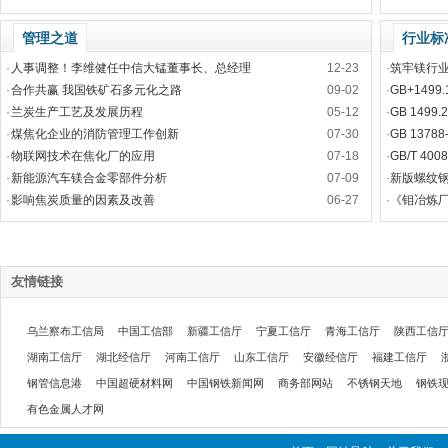
管理之道
行业标
·
人事调整！李维健任中信大锰董事长、总经理
12-23
·
筑牢镁行业
·
合作共赢 我国铁矿石多元化之路
09-02
·
GB+149
·
兰炭生产工艺及发展历程
05-12
·
GB 149
·
煤焦化企业的消防管理工作创新
07-30
·
GB 1378
·
物联网技术在焦化厂的应用
07-18
·
GB/T 40
·
新能源汽车镁合金零部件分析
07-09
·
新版螺纹钢标准
·
影响焦炭质量的因素及改善
06-27
·
《钼冶炼厂工
友情链接
乌兰察布工信局
中国工信部
新疆工信厅
宁夏工信厅
青海工信厅
陕西工信
湖南工信厅
湖北经信厅
河南工信厅
山东工信厅
安徽经信厅
福建工信厅
钢管信息港
中国超硬材料网
中国钢铁新闻网
商务部网站
不锈钢天地
钢铁
有色金属人才网