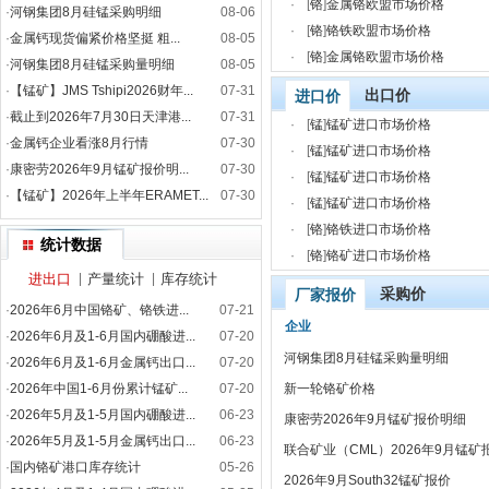
·
[
铬
]
金属铬欧盟市场价格
·
河钢集团8月硅锰采购明细
08-06
·
[
铬
]
铬铁欧盟市场价格
·
金属钙现货偏紧价格坚挺 粗...
08-05
·
[
铬
]
金属铬欧盟市场价格
·
河钢集团8月硅锰采购量明细
08-05
·
【锰矿】JMS Tshipi2026财年...
07-31
出口价
进口价
·
截止到2026年7月30日天津港...
07-31
·
[
锰
]
锰矿进口市场价格
·
金属钙企业看涨8月行情
07-30
·
[
锰
]
锰矿进口市场价格
·
康密劳2026年9月锰矿报价明...
07-30
·
[
锰
]
锰矿进口市场价格
·
【锰矿】2026年上半年ERAMET...
07-30
·
[
锰
]
锰矿进口市场价格
·
[
铬
]
铬铁进口市场价格
统计数据
·
[
铬
]
铬矿进口市场价格
进出口
|
产量统计
|
库存统计
采购价
厂家报价
·
2026年6月中国铬矿、铬铁进...
07-21
企业
·
2026年6月及1-6月国内硼酸进...
07-20
河钢集团8月硅锰采购量明细
·
2026年6月及1-6月金属钙出口...
07-20
·
2026年中国1-6月份累计锰矿...
07-20
新一轮铬矿价格
·
2026年5月及1-5月国内硼酸进...
06-23
康密劳2026年9月锰矿报价明细
·
2026年5月及1-5月金属钙出口...
06-23
联合矿业（CML）2026年9月锰矿
·
国内铬矿港口库存统计
05-26
2026年9月South32锰矿报价