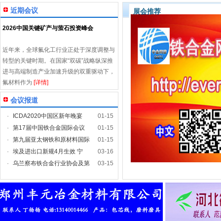
近期会议
展会推荐
2026中国关键矿产与萤石投资峰会
近年来，全球氟化工行业正处于深度调整与
转型的关键时期。在国家“双碳”战略纵深推
进与高端制造产业加速升级的双重驱动下，
氟材料作为
[详情]
会议报道
·
ICDA2020中国区新年晚宴
01-15
·
第17届中国铁合金国际会议
01-15
·
第九届亚太钢铁和原材料国际
01-15
·
埃及进出口新规4月生效 宁
03-16
·
乌兰察布铁合金行业协会及第
03-15