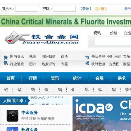
商
用户名：
密码：
【登录】
【注册】
资讯
价格
企
国内资讯
视频
国际扫描
访谈
每日价格
钢厂采购
市场
资
市
讯
场
行业透视
图片
热点评论
专题
统计数据
走势图
数据
首页
行情
资讯
统计
会展
供求
美元/人民币: 7.1534
硅
锰
铬
镍
钨
钼
钒
钛
铌
铁
英镑/人民币：9.8197
人民币汇率：
欧元/人民币：8.4305
100日元/人民币：4.9738
中金服务
美元/人民币: 7.1534
即时 准确 权威的服务
英镑/人民币：9.8197
热点头条