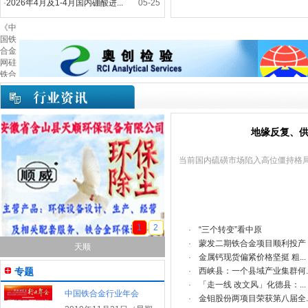
·
2026年4月及1-4月国内硼酸进...
05-25
《中
国铁
合金
网硅
铁合
金日
报》
0424
地缘反复、供
当前国内硫磺市场陷入高位僵持格
1
2
·
“三个转变”看中原
·
蒙发二期铁合金项目顺利投产
天顺
·
金属钙现货偏紧价格坚挺 粗...
专题
·
西峡县：一个县域产业集群何..
·
「走一线 改文风」化德县：...
中国铁合金行业年会
·
金钼股份两项目荣获第八届全..