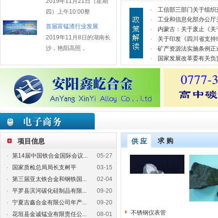
2019年11月21日（星期
·
工信部三部门关于组织开展
四）上午10:00整
·
工业和信息化部办公厅关于
首届富锰渣行业发展
·
内蒙古：关于废止《关于
2019年11月8日的湖南长
·
关于印发《四川省支持绿
沙，艳阳高照，
·
矿产资源法实施条例正
·
国家发展改革委有关负责
求 购
项目信息
供 应
·
第14届中国铁合金国际会议...
05-27
·
国家质检总局局长支树平
03-15
·
第三届亚太铁合金和钢铁国...
02-04
·
平罗县滨河碳化硅制品有限...
09-20
·
宁夏吉鑫合金有限公司年产...
09-20
不锈钢仪表管
·
花垣县金诚锰业有限责任公...
08-01