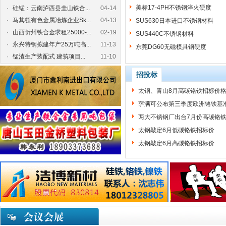
美标17-4PH不锈钢淬火硬度
·
硅锰：云南泸西县圭山铁合...
04-14
·
马其顿有色金属冶炼企业Sk...
04-13
SUS630日本进口不锈钢材料
·
山西忻州铁合金求租25000-...
02-19
SUS440C不锈钢材料
·
永兴特钢拟建年产25万吨高...
11-13
东莞DG60无磁模具钢硬度
·
锰渣生产装配式 建筑项目...
11-10
招投标
太钢、青山8月高碳铬铁招标价
萨满可公布第三季度欧洲铬铁基
两大不锈钢厂出台7月份高碳铬
太钢敲定6月低碳铬铁招标价
太钢敲定6月高碳铬铁招标价