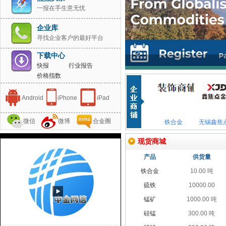
一报在手生意无忧
企业库
寻找企业客户的最好平台
下载中心
快报
行业报告
价格指数
Android
iPhone
iPad
微信
微博
合金圈
铁合金
无锡鑫焦
现货商城
产品
供货量
铁合金
10.00 吨
硫铁
10000.00
锰矿
1000.00 吨
硅锰
300.00 吨