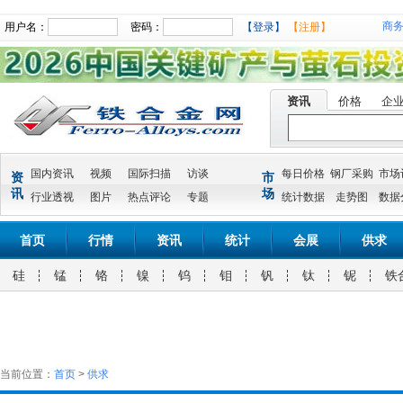
商
用户名：
密码：
【登录】
【注册】
资讯
价格
企
国内资讯
视频
国际扫描
访谈
每日价格
钢厂采购
市场
资
市
讯
场
行业透视
图片
热点评论
专题
统计数据
走势图
数据
首页
行情
资讯
统计
会展
供求
硅
锰
铬
镍
钨
钼
钒
钛
铌
铁
当前位置：
首页
>
供求