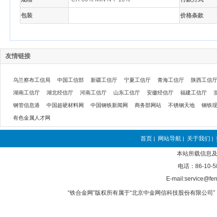
包装
价格条款
友情链接
乌兰察布工信局
中国工信部
新疆工信厅
宁夏工信厅
青海工信厅
陕西工信
湖南工信厅
湖北经信厅
河南工信厅
山东工信厅
安徽经信厅
福建工信厅
钢管信息港
中国超硬材料网
中国钢铁新闻网
商务部网站
不锈钢天地
钢铁
有色金属人才网
首页
网站导航
关于我们
|
|
|
本站所载信息及
电话：86-10-5
E-mail:service@fer
“铁合金网”版权所有属于“北京中金网信科技股份有限公司” 