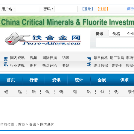
商
用户名：
密码：
【登录】
【注册】
资讯
价格
企
国内资讯
视频
国际扫描
访谈
每日价格
钢厂采购
市场
资
市
讯
场
行业透视
图片
热点评论
专题
统计数据
走势图
数据
首页
行情
资讯
统计
会展
供求
硅
锰
铬
镍
钨
钼
钒
钛
铌
铁
当前位置：
首页
>
资讯
>
国内新闻