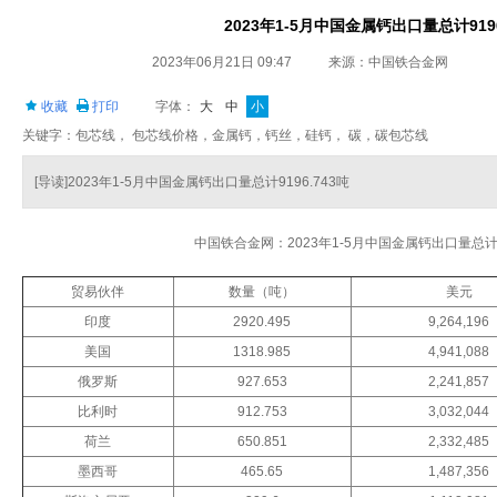
2023年1-5月中国金属钙出口量总计9196
2023年06月21日 09:47
来源：中国铁合金网
收藏
打印
字体：
大
中
小
关键字：包芯线， 包芯线价格，金属钙，钙丝，硅钙， 碳，碳包芯线
[导读]2023年1-5月中国金属钙出口量总计9196.743吨
中国铁合金网：2023年1-5月中国金属钙出口量总计91
贸易伙伴
数量（吨）
美元
印度
2920.495
9,264,196
美国
1318.985
4,941,088
俄罗斯
927.653
2,241,857
比利时
912.753
3,032,044
荷兰
650.851
2,332,485
墨西哥
465.65
1,487,356