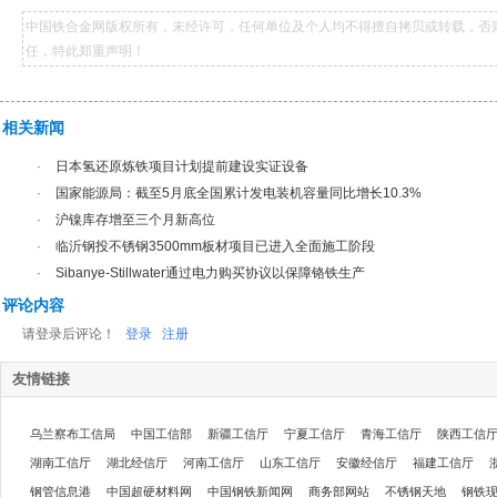
中国铁合金网版权所有，未经许可，任何单位及个人均不得擅自拷贝或转载，否
任，特此郑重声明！
相关新闻
·
日本氢还原炼铁项目计划提前建设实证设备
·
国家能源局：截至5月底全国累计发电装机容量同比增长10.3%
·
沪镍库存增至三个月新高位
·
临沂钢投不锈钢3500mm板材项目已进入全面施工阶段
·
Sibanye-Stillwater通过电力购买协议以保障铬铁生产
评论内容
请登录后评论！
登录
注册
友情链接
乌兰察布工信局
中国工信部
新疆工信厅
宁夏工信厅
青海工信厅
陕西工信
湖南工信厅
湖北经信厅
河南工信厅
山东工信厅
安徽经信厅
福建工信厅
钢管信息港
中国超硬材料网
中国钢铁新闻网
商务部网站
不锈钢天地
钢铁