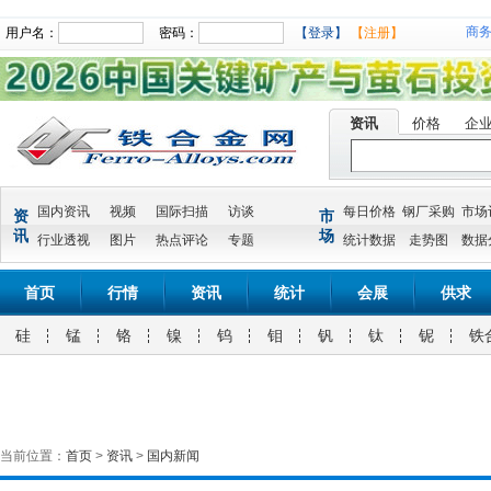
商
用户名：
密码：
【登录】
【注册】
资讯
价格
企
国内资讯
视频
国际扫描
访谈
每日价格
钢厂采购
市场
资
市
讯
场
行业透视
图片
热点评论
专题
统计数据
走势图
数据
首页
行情
资讯
统计
会展
供求
硅
锰
铬
镍
钨
钼
钒
钛
铌
铁
当前位置：
首页
>
资讯
>
国内新闻