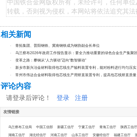
中国铁合金网版权所有，未经许可，任何单位
转载，否则视为侵权，本网站将依法追究其法
相关新闻
·
青拓集团、普阳钢铁、冀南钢铁成为钢协副会长单位
·
乌兰察布2026年政府工作报告显示：要全力推动重要的绿色合金生产集聚区.
·
变革之路：攀钢从“人力驱动”迈向“数智驱动”
·
新乡市新兴冶金材料取得包芯线生产输料装置专利，能对粉料进行均匀压实
·
常州市伟达合金材料取得包芯线生产用矫直装置专利，提高包芯线矫直质量
评论内容
请登录后评论！
登录
注册
友情链接
乌兰察布工信局
中国工信部
新疆工信厅
宁夏工信厅
青海工信厅
陕西工信
湖南工信厅
湖北经信厅
河南工信厅
山东工信厅
安徽经信厅
福建工信厅