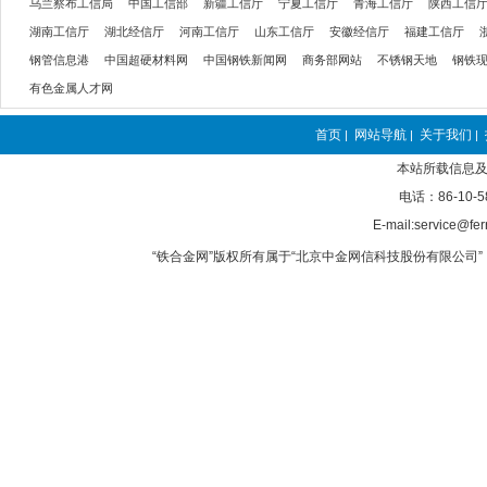
乌兰察布工信局
中国工信部
新疆工信厅
宁夏工信厅
青海工信厅
陕西工信
湖南工信厅
湖北经信厅
河南工信厅
山东工信厅
安徽经信厅
福建工信厅
钢管信息港
中国超硬材料网
中国钢铁新闻网
商务部网站
不锈钢天地
钢铁
有色金属人才网
首页
网站导航
关于我们
|
|
|
本站所载信息及
电话：86-10-5
E-mail:service@fer
“铁合金网”版权所有属于“北京中金网信科技股份有限公司” 