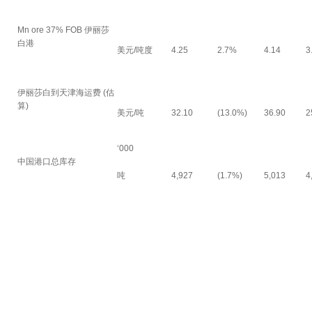
Mn ore 37% FOB 伊丽莎
白港
美元/吨度
4.25
2.7%
4.14
3
伊丽莎白到天津海运费 (估
算)
美元/吨
32.10
(13.0%)
36.90
2
‘000
中国港口总库存
吨
4,927
(1.7%)
5,013
4