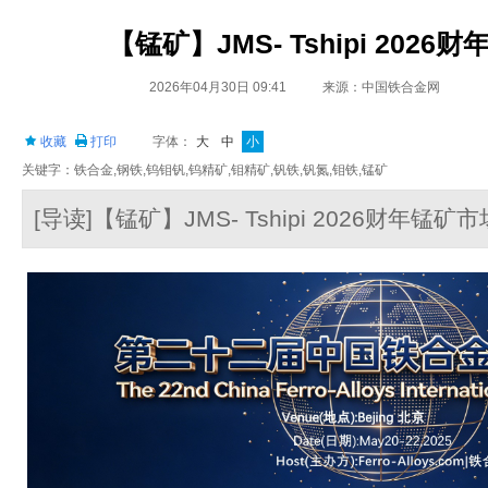
【锰矿】JMS- Tshipi 202
2026年04月30日 09:41
来源：中国铁合金网
收藏
打印
字体：
大
中
小
关键字：铁合金,钢铁,钨钼钒,钨精矿,钼精矿,钒铁,钒氮,钼铁,锰矿
[导读]【锰矿】JMS- Tshipi 2026财年锰矿