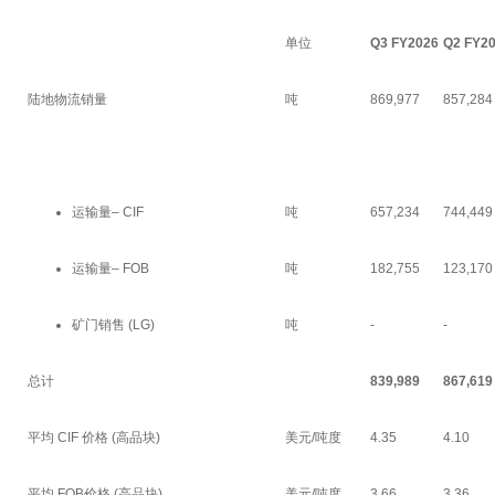
单位
Q3 FY2026
Q2 FY2
陆地物流销量
吨
869,977
857,284
运输量– CIF
吨
657,234
744,449
运输量– FOB
吨
182,755
123,170
矿门销售 (LG)
吨
-
-
总计
839,989
867,619
平均 CIF 价格 (高品块)
美元/吨度
4.35
4.10
平均 FOB价格 (高品块)
美元/吨度
3.66
3.36