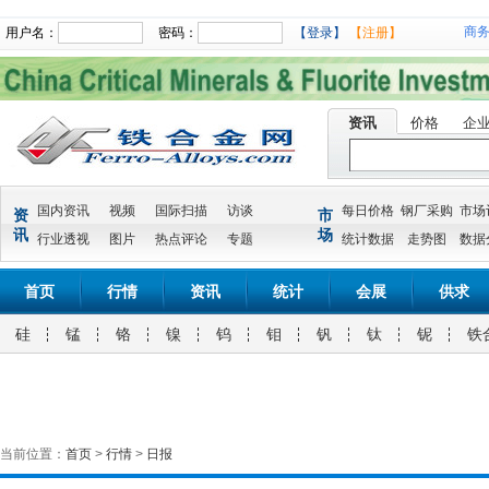
商
用户名：
密码：
【登录】
【注册】
资讯
价格
企
国内资讯
视频
国际扫描
访谈
每日价格
钢厂采购
市场
资
市
讯
场
行业透视
图片
热点评论
专题
统计数据
走势图
数据
首页
行情
资讯
统计
会展
供求
硅
锰
铬
镍
钨
钼
钒
钛
铌
铁
当前位置：
首页
>
行情
>
日报