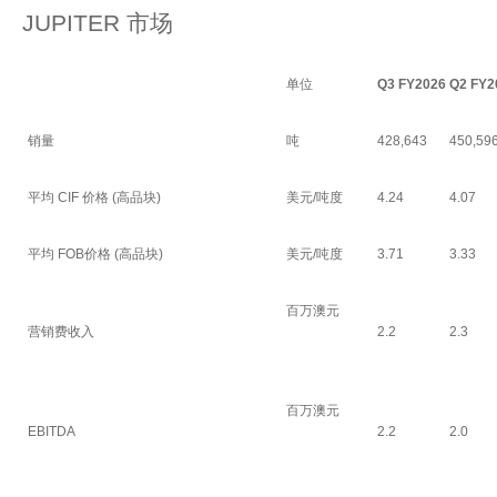
JUPITER 市场
单位
Q3 FY2026
Q2 FY2
销量
吨
428,643
450,59
平均 CIF 价格 (高品块)
美元/吨度
4.24
4.07
平均 FOB价格 (高品块)
美元/吨度
3.71
3.33
百万澳元
营销费收入
2.2
2.3
百万澳元
EBITDA
2.2
2.0