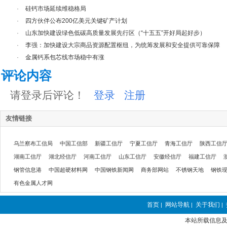
·
硅钙市场延续维稳格局
·
四方伙伴公布200亿美元关键矿产计划
·
山东加快建设绿色低碳高质量发展先行区（“十五五”开好局起好步）
·
李强：加快建设大宗商品资源配置枢纽，为统筹发展和安全提供可靠保障
·
金属钙系包芯线市场稳中有涨
评论内容
请登录后评论！
登录
注册
友情链接
乌兰察布工信局
中国工信部
新疆工信厅
宁夏工信厅
青海工信厅
陕西工信
湖南工信厅
湖北经信厅
河南工信厅
山东工信厅
安徽经信厅
福建工信厅
钢管信息港
中国超硬材料网
中国钢铁新闻网
商务部网站
不锈钢天地
钢铁
有色金属人才网
首页
网站导航
关于我们
|
|
|
本站所载信息及