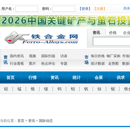
商
用户名：
密码：
【登录】
【注册】
资讯
价格
企
国内资讯
视频
国际扫描
访谈
每日价格
钢厂采购
市场
资
市
讯
场
行业透视
图片
热点评论
专题
统计数据
走势图
数据
首页
行情
资讯
统计
会展
供求
硅
锰
铬
镍
钨
钼
钒
钛
铌
铁
当前位置：
首页
>
资讯
>
国际动态