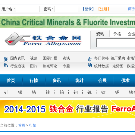
商
用户名：
密码：
【登录】
【注册】
资讯
价格
企
国内资讯
视频
国际扫描
访谈
每日价格
钢厂采购
市场
资
市
讯
场
行业透视
图片
热点评论
专题
统计数据
走势图
数据
首页
行情
资讯
统计
会展
供求
硅
锰
铬
镍
钨
钼
钒
钛
铌
铁
当前位置：
首页
>
行情