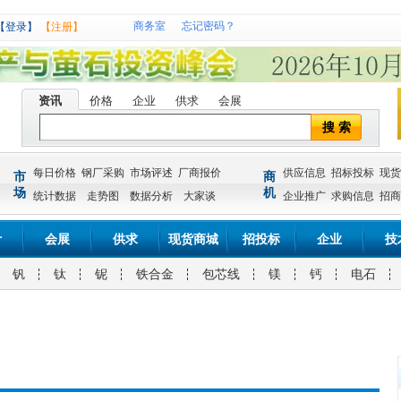
商务室
忘记密码？
【登录】
【注册】
资讯
价格
企业
供求
会展
搜 索
每日价格
钢厂采购
市场评述
厂商报价
供应信息
招标投标
现货
市
商
场
机
统计数据
走势图
数据分析
大家谈
企业推广
求购信息
招商
计
会展
供求
现货商城
招投标
企业
技
钒
钛
铌
铁合金
包芯线
镁
钙
电石