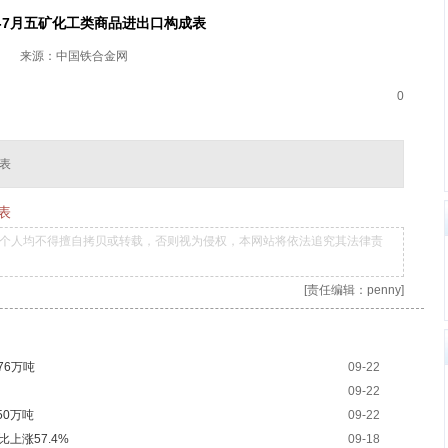
年1-7月五矿化工类商品进出口构成表
来源：中国铁合金网
0
成表
表
个人均不得擅自拷贝或转载，否则视为侵权，本网站将依法追究其法律责
[责任编辑：penny]
76万吨
09-22
09-22
50万吨
09-22
比上涨57.4%
09-18