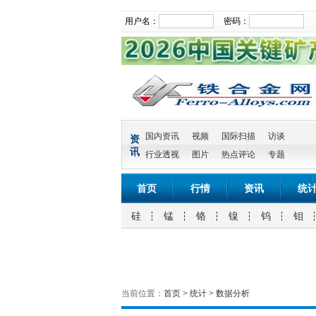
用户名：
密码：
国内资讯
视频
国际扫描
访谈
资
讯
行业透视
图片
热点评论
专题
首页
行情
资讯
统
硅
锰
铬
镍
钨
钼
当前位置：
首页
>
统计
>
数据分析