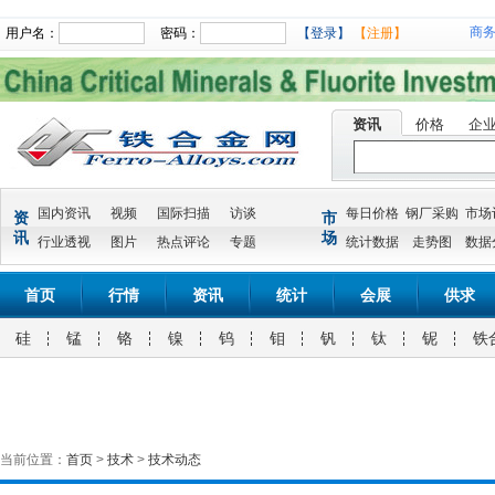
商
用户名：
密码：
【登录】
【注册】
资讯
价格
企
国内资讯
视频
国际扫描
访谈
每日价格
钢厂采购
市场
资
市
讯
场
行业透视
图片
热点评论
专题
统计数据
走势图
数据
首页
行情
资讯
统计
会展
供求
硅
锰
铬
镍
钨
钼
钒
钛
铌
铁
当前位置：
首页
>
技术
>
技术动态