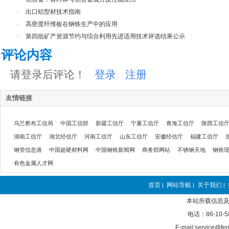
·
出口铝型材技术指南
·
高密度纤维板在钢铁生产中的应用
·
第四批矿产资源节约与综合利用先进适用技术评选结果公示
评论内容
请登录后评论！
登录
注册
友情链接
乌兰察布工信局
中国工信部
新疆工信厅
宁夏工信厅
青海工信厅
陕西工信
湖南工信厅
湖北经信厅
河南工信厅
山东工信厅
安徽经信厅
福建工信厅
钢管信息港
中国超硬材料网
中国钢铁新闻网
商务部网站
不锈钢天地
钢铁
有色金属人才网
首页
网站导航
关于我们
|
|
|
本站所载信息及
电话：86-10-5
E-mail:service@fer