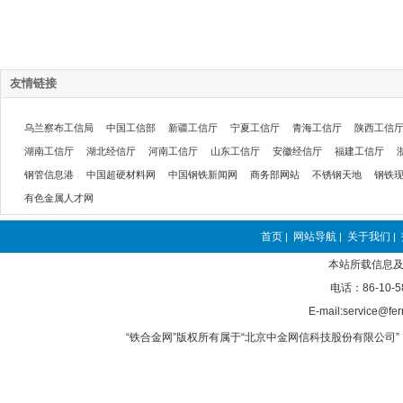
友情链接
乌兰察布工信局
中国工信部
新疆工信厅
宁夏工信厅
青海工信厅
陕西工信
湖南工信厅
湖北经信厅
河南工信厅
山东工信厅
安徽经信厅
福建工信厅
钢管信息港
中国超硬材料网
中国钢铁新闻网
商务部网站
不锈钢天地
钢铁
有色金属人才网
首页
网站导航
关于我们
|
|
|
本站所载信息及
电话：86-10-5
E-mail:service@fer
“铁合金网”版权所有属于“北京中金网信科技股份有限公司” 