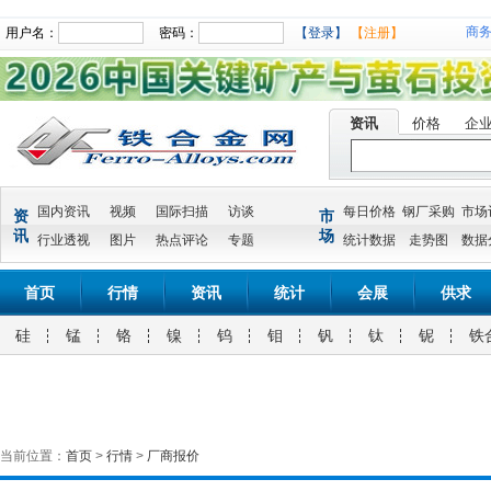
商
用户名：
密码：
【登录】
【注册】
资讯
价格
企
国内资讯
视频
国际扫描
访谈
每日价格
钢厂采购
市场
资
市
讯
场
行业透视
图片
热点评论
专题
统计数据
走势图
数据
首页
行情
资讯
统计
会展
供求
硅
锰
铬
镍
钨
钼
钒
钛
铌
铁
当前位置：
首页
>
行情
>
厂商报价