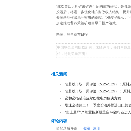
“此次曹四夭钼矿采矿许可证的成功获批，是各
投运后，将进一步优化地方财政收入结构，提升
资源基地作出乌兰察布的贡献。”邓占宇表示，
加速推动曹四夭钼矿项目早日投产达效。
来源：乌兰察布日报
中国铁合金网版权所有，未经许可，任何单位及
任，特此郑重声明！
相关新闻
·
包芯线市场一周评述（5.25-5.29）：原料
·
包芯线市场一周评述（5.25-5.29）： 原
·
必和必拓瞄准皮尔巴拉电力解决方案
·
增速全省第二！一季度长治外贸进出口总值达
·
“史上最严”产能置换新规重启 钢铁行业进
评论内容
请登录后评论！
登录
注册