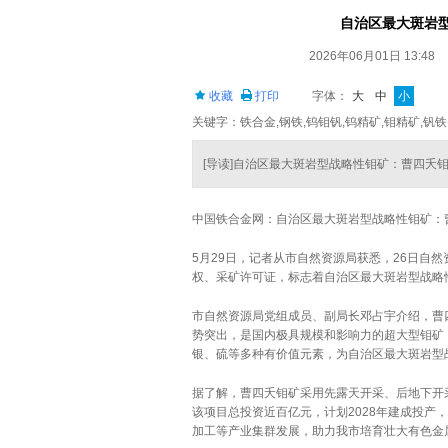
自治区最大斑岩
2026年06月01日 13:48
收藏
打印
字体：
大
中
小
关键字：铁合金,钢铁,钨钼钒,钨精矿,钼精矿,钒铁
[导读]自治区最大斑岩型战略性钼矿：曹四夭
中国铁合金网：自治区最大斑岩型战略性钼矿：
5月29日，记者从市自然资源局获悉，26日自
权、采矿许可证，标志着自治区最大斑岩型战略
市自然资源局党组成员、副局长邓占宇介绍，曹
势突出，是国内极具规模和影响力的超大型钼矿，钼
银、硫等多种有价值元素，为自治区最大斑岩型
据了解，曹四夭钼矿采用先露天开采、后地下开采
该项目总投资近百亿元，计划2028年建成投
加工等产业集群发展，助力我市培育壮大有色金