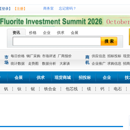
商务室
忘记密码？
【登录】
【注册】
资讯
价格
企业
供求
会展
搜 索
每日价格
钢厂采购
市场评述
厂商报价
供应信息
招标投标
现货
市
商
场
机
统计数据
走势图
数据分析
大家谈
企业推广
求购信息
招商
计
会展
供求
现货商城
招投标
企业
技
钒
钛
铌
铁合金
包芯线
镁
钙
电石