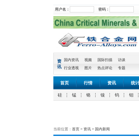
用户名：
密码：
国内资讯
视频
国际扫描
访谈
资
讯
行业透视
图片
热点评论
专题
首页
行情
资讯
统
硅
锰
铬
镍
钨
钼
当前位置：
首页
>
资讯
>
国内新闻