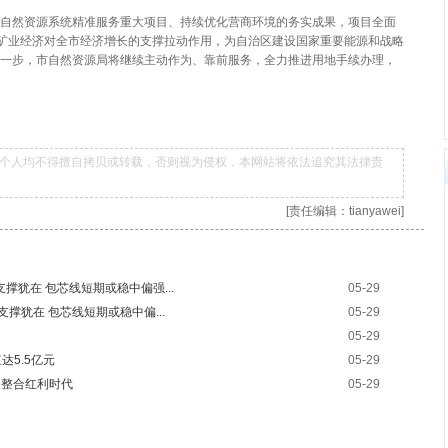
级自然资源系统精准服务重大项目、持续优化营商环境的务实成果，项目全面
矿业经济对全市经济增长的支撑拉动作用，为自治区建设国家重要能源和战略
下一步，市自然资源局将继续主动作为、靠前服务，全力推进用地手续办理，
个人均不得擅自拷贝或转载，否则视为侵权，本网站将依法追究其法律责
[责任编辑：tianyawei]
支撑犹在 包芯线短期或稳中偏强...
05-29
料支撑犹在 包芯线短期或稳中偏...
05-29
05-29
5.5亿元
05-29
入整合红利时代
05-29