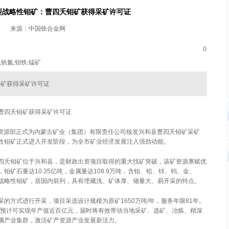
型战略性钼矿：曹四夭钼矿获得采矿许可证
来源：中国铁合金网
0
,钒氮,钼铁,锰矿
钼矿获得采矿许可证
曹四夭钼矿获得采矿许可证
然资源部正式为内蒙古矿业（集团）有限责任公司核发兴和县曹四夭钼矿采矿
性钼矿正式进入开发阶段，为全市矿业经济发展注入强劲动能。
四夭钼矿位于兴和县，是财政出资项目取得的重大找矿突破，该矿资源禀赋优
矿石量达10.35亿吨，金属量达108.9万吨，含钼、铅、锌、钨、金、
战略性钼矿，居国内前列，具有埋藏浅、矿体厚、储量大、易开采的特点。
的方式进行开采，项目采选设计规模为原矿1650万吨/年，服务年限81年。
产，预计可实现年产值近百亿元，届时将有效带动当地采矿、选矿、冶炼、精深
属产业集群，激活矿产资源产业发展新活力。