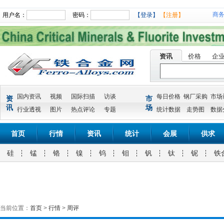
商
用户名：
密码：
【登录】
【注册】
资讯
价格
企
国内资讯
视频
国际扫描
访谈
每日价格
钢厂采购
市场
资
市
讯
场
行业透视
图片
热点评论
专题
统计数据
走势图
数据
首页
行情
资讯
统计
会展
供求
硅
锰
铬
镍
钨
钼
钒
钛
铌
铁
当前位置：
首页
>
行情
>
周评