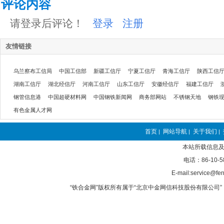
评论内容
请登录后评论！
登录
注册
友情链接
乌兰察布工信局
中国工信部
新疆工信厅
宁夏工信厅
青海工信厅
陕西工信
湖南工信厅
湖北经信厅
河南工信厅
山东工信厅
安徽经信厅
福建工信厅
钢管信息港
中国超硬材料网
中国钢铁新闻网
商务部网站
不锈钢天地
钢铁
有色金属人才网
首页
网站导航
关于我们
|
|
|
本站所载信息及
电话：86-10-5
E-mail:service@fer
“铁合金网”版权所有属于“北京中金网信科技股份有限公司” 