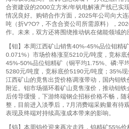
合资建设的2000立方米/年钒电解液产线已实
情况良好。购销合作方面，2025年公司向大连
吨（折V?O?，不含合资公司所需原料），20
作。未来，双方还将围绕推动钒在储能领域的
【钼】本周江西矿山销售40%-45%品位钼精矿
0.071%）市场价格涨至5210元/吨度，竞标底
45%-50%品位钼精矿（铜平均1.75%、磷:平
5280元/吨度，竞标底价5190元/吨度；35
江西矿山的竟售出货价格调涨带动，国内钼铁价格
附近。钼市场循环着矿山竟售涨价，推动钼铁
后传导缓慢，下游终端钢企招标价格不畅，随
整，目前进入淡季后，7月消费端采购量有待
表现及终端对持续高涨成本带来的影响。
【钨】本周钨价迎来再次走跌，钨精矿55%价格跌至