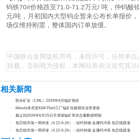
钨铁70#价格跌至71.0-71.2万元/ 吨，仲钨酸铵
元/吨，月初国内大型钨企暂未公布长单报价
场仅维持刚需，整体国内订单放缓。
中国铁合金网版权所有，未经许可，任何单位
转载，否则视为侵权，本网站将依法追究其法
相关新闻
·
联合矿业（CML）2026年8月锰矿报价
·
Marula肯尼亚Kilifi Plant工厂锰矿化验报告业务更新
·
截止到2026年6月25日天津港锰矿库存总量数据明细
·
包芯线市场一周评述（6.22-6.26）：硅钙持稳 金属钙冲高 包芯线跟涨
·
包芯线市场一周评述（6.22-6.26）：硅钙持稳 金属钙冲高 包芯线跟涨