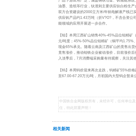
产品下游应用广泛，涵盖钢铁冶金、钒储能系统
油墨、造纸等行业，钛渣则主要供应钛白粉生产
双方合资建设的2000立方米/年钒电解液产线
供应钒产品约1.43万吨（折V?O?，不含合资
能领域的应用开展进一步合作。
【钼】本周江西矿山销售40%-45%品位钼精矿（铜
元/吨度；45%-50%品位钼精矿（铜平均1.75%
现金65%承兑。随着云南及江西矿山的竟售出货
竟售涨价，推动钼铁企业被动涨价，目前涨价后
入淡季后，7月消费端采购量有待观察，关注其
【钨】本周钨价迎来再次走跌，钨精矿55%价格跌至45
至67.00-67.20万元/吨，月初国内大型
中国铁合金网版权所有，未经许可，任何单位及
任，特此郑重声明！
相关新闻