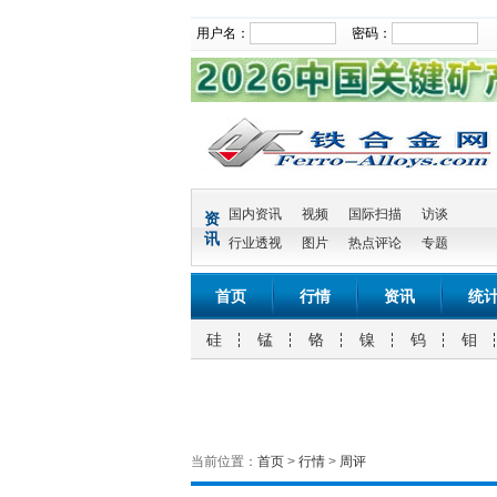
用户名：
密码：
国内资讯
视频
国际扫描
访谈
资
讯
行业透视
图片
热点评论
专题
首页
行情
资讯
统
硅
锰
铬
镍
钨
钼
当前位置：
首页
>
行情
>
周评