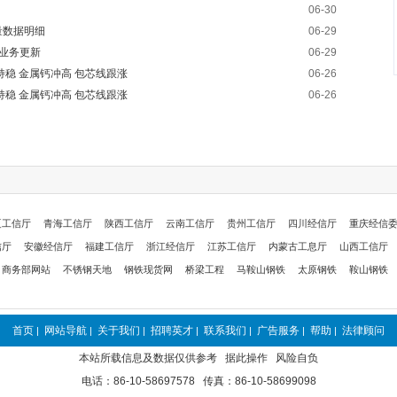
06-30
量数据明细
06-29
报告业务更新
06-29
钙持稳 金属钙冲高 包芯线跟涨
06-26
钙持稳 金属钙冲高 包芯线跟涨
06-26
夏工信厅
青海工信厅
陕西工信厅
云南工信厅
贵州工信厅
四川经信厅
重庆经信
信厅
安徽经信厅
福建工信厅
浙江经信厅
江苏工信厅
内蒙古工息厅
山西工信厅
商务部网站
不锈钢天地
钢铁现货网
桥梁工程
马鞍山钢铁
太原钢铁
鞍山钢铁
首页
网站导航
关于我们
招聘英才
联系我们
广告服务
帮助
法律顾问
|
|
|
|
|
|
|
本站所载信息及数据仅供参考 据此操作 风险自负
电话：86-10-58697578 传真：86-10-58699098