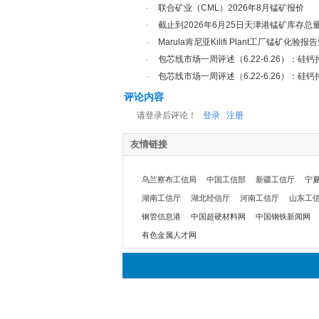
·
联合矿业（CML）2026年8月锰矿报价
·
截止到2026年6月25日天津港锰矿库存总
·
Marula肯尼亚Kilifi Plant工厂锰矿化验
·
包芯线市场一周评述（6.22-6.26）：硅
·
包芯线市场一周评述（6.22-6.26）：硅
评论内容
请登录后评论！
登录
注册
友情链接
乌兰察布工信局
中国工信部
新疆工信厅
宁
湖南工信厅
湖北经信厅
河南工信厅
山东工
钢管信息港
中国超硬材料网
中国钢铁新闻网
有色金属人才网