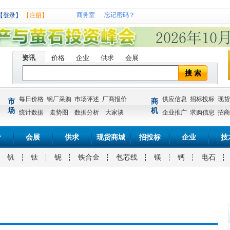
商务室
忘记密码？
【登录】
【注册】
资讯
价格
企业
供求
会展
搜 索
每日价格
钢厂采购
市场评述
厂商报价
供应信息
招标投标
现货
市
商
场
机
统计数据
走势图
数据分析
大家谈
企业推广
求购信息
招商
计
会展
供求
现货商城
招投标
企业
技
钒
钛
铌
铁合金
包芯线
镁
钙
电石