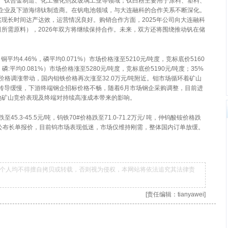
、钛合金制造、化工催化剂及玻璃工业等领域；钛白粉主要用于涂料、塑料、
企业及下游海绵钛制造商。在钒电池领域，与大连融科的合作关系不断深化。
已实现长时间达产达效，运营情况良好。购销合作方面，2025年公司向大连融科
公司所需原料），2026年双方将继续保持合作。未来，双方还将围绕推动钒在储
平均4.46%，磷平均0.071%）市场价格涨至5210元/吨度，竞标底价5160
、磷:平均0.081%）市场价格涨至5280元/吨度，竞标底价5190元/吨度；35%
价格调涨带动，国内钼铁价格再次涨至32.0万元/吨附近。钼市场循环着矿山
传导缓慢，下游终端钢企招标价格不畅，随着6月市场钢企采购调整，目前进
他矿山竞价表现及终端对持续高涨成本带来的影响。
.3-45.5元/吨，钨铁70#价格跌至71.0-71.2万元/ 吨，仲钨酸铵价格跌
钨企暂未公布长单报价，目前钨市场表现低迷，市场仅维持刚需，整体国内订单放缓。
个人均不得擅自拷贝或转载，否则视为侵权，本网站将依法追究其法律责
[责任编辑：tianyawei]