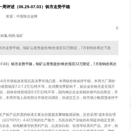
周评述（06.29-07.03）钒市走势平稳
来源：中国铁合金网
0
,钒氮,钼铁,锰矿
.03）钒市走势平稳，钼矿山竟售提价/铁价涨至32万附近，7月初钨价再次下跌
07.03
）钒市走势平稳，钼矿山竟售提价
/
铁价涨至
32
万附近，
7
月初钨价再次
体6月市场低迷表现后及淡季市场凸显，本周钒价格保持平稳，本周大厂调价
格暂稳至7.2-7.3万元/吨不等，在消费淡季影响下，钒合金价格亦是呈现不
附近，钒铁价格暂稳至8.3万元/吨不等，国内钢企合金采购价格均在此附近，市
压，本周市场上虽有部分市场尝试调价，但成交乏力，钒市场小幅震荡保持平
生产钒产品所需的钒渣主要从控股股东攀钢集团采购，定价采用“成本加合理
（以V?O?计）4.42万吨的生产能力，为其在钒产业链的布局提供稳定支撑。
铝合金、钒电解液等钒系列产品，以及钛白粉、钛渣等钛系列产品。其中，钒