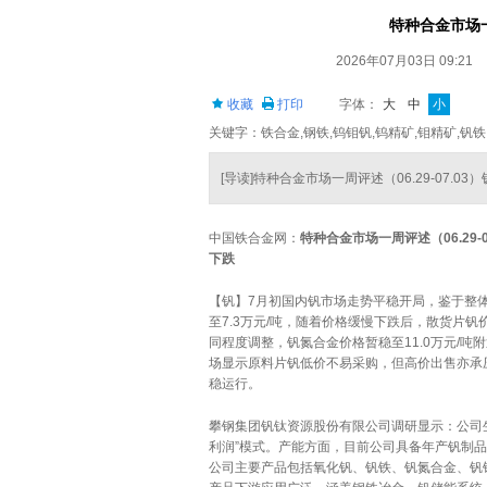
特种合金市场一
2026年07月03日 09:21
收藏
打印
字体：
大
中
小
关键字：铁合金,钢铁,钨钼钒,钨精矿,钼精矿,钒铁
[导读]特种合金市场一周评述（06.29-07
中国铁合金网：
特种合金市场一周评述（
06.29-
下跌
【钒】7月初国内钒市场走势平稳开局，鉴于整
至7.3万元/吨，随着价格缓慢下跌后，散货片钒价
同程度调整，钒氮合金价格暂稳至11.0万元/吨
场显示原料片钒低价不易采购，但高价出售亦承
稳运行。
攀钢集团钒钛资源股份有限公司调研显示：公司
利润”模式。产能方面，目前公司具备年产钒制品
公司主要产品包括氧化钒、钒铁、钒氮合金、钒