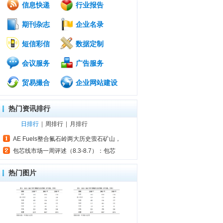
信息快递
行业报告
期刊杂志
企业名录
短信彩信
数据定制
会议服务
广告服务
贸易撮合
企业网站建设
热门资讯排行
日排行
|
周排行
|
月排行
AE Fuels整合氟石岭两大历史萤石矿山，
包芯线市场一周评述（8.3-8.7）：包芯
热门图片